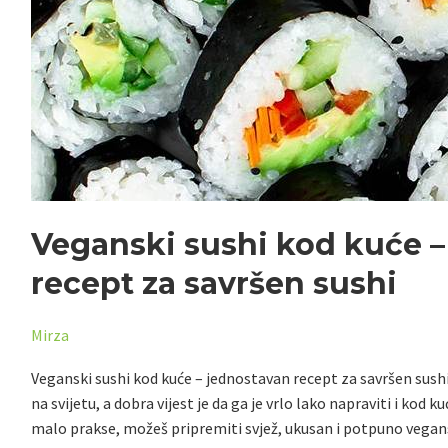
recept
za
savršen
sushi
Veganski sushi kod kuće –
recept za savršen sushi
Mirza
Veganski sushi kod kuće – jednostavan recept za savršen sushi 
na svijetu, a dobra vijest je da ga je vrlo lako napraviti i kod 
malo prakse, možeš pripremiti svjež, ukusan i potpuno vegans