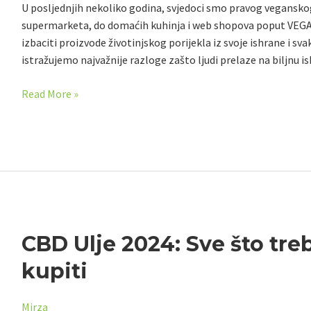
života
U posljednjih nekoliko godina, svjedoci smo pravog veganskog
–
supermarketa, do domaćih kuhinja i web shopova poput VEGAN.b
i
izbaciti proizvode životinjskog porijekla iz svoje ishrane i 
zašto
istražujemo najvažnije razloge zašto ljudi prelaze na biljnu i
bi
i
Read More »
ti
mogao
razmisliti
o
tome
CBD
CBD Ulje 2024: Sve što treb
Ulje
kupiti
2024:
Sve
Mirza
što