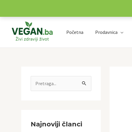
Preskoči
na
Početna
Prodavnica
sadržaj
P
r
e
t
r
Najnoviji članci
a