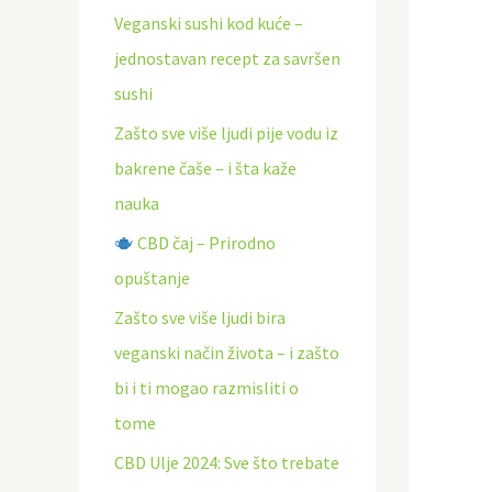
Veganski sushi kod kuće –
ž
jednostavan recept za savršen
i
sushi
:
Zašto sve više ljudi pije vodu iz
bakrene čaše – i šta kaže
nauka
CBD čaj – Prirodno
opuštanje
Zašto sve više ljudi bira
veganski način života – i zašto
bi i ti mogao razmisliti o
tome
CBD Ulje 2024: Sve što trebate