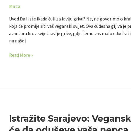
Mirza
za
um,
Uvod Da li ste ikada čuli za lavlju grivu? Ne, ne govorimo o kra
tijelo
koja će promijeniti vaš veganski svijet. Ova čudesna gljiva je pr
i
avanturu kroz svijet lavlje grive, gdje ćemo vas malo educirati,
energiju
na našoj
Read More »
Istražite
Istražite Sarajevo: Vegansk
Sarajevo:
će da oduševe vaša nepca
Veganski