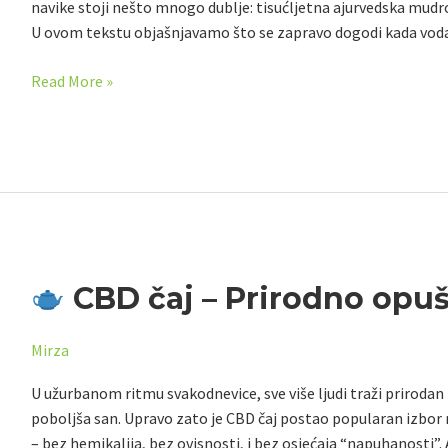
navike stoji nešto mnogo dublje: tisućljetna ajurvedska mudro
čaše
U ovom tekstu objašnjavamo što se zapravo dogodi kada vod
–
i
Read More »
šta
kaže
nauka
CBD čaj – Prirodno opuš
CBD
čaj
Mirza
–
Prirodno
U užurbanom ritmu svakodnevice, sve više ljudi traži prirodan n
opuštanje
poboljša san. Upravo zato je CBD čaj postao popularan izbor m
– bez hemikalija, bez ovisnosti, i bez osjećaja “napuhanosti”.