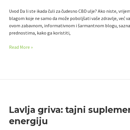
trebate
Uvod Da li ste ikada čuli za čudesno CBD ulje? Ako niste, vri
znati
blagom koje ne samo da može poboljšati vaše zdravlje, već va
i
ovom zabavnom, informativnom i šarmantnom blogu, saznat 
gdje
prednostima, kako ga koristiti,
kupiti
Read More »
Lavlja
Lavlja griva: tajni suplemen
griva:
energiju
tajni
suplement