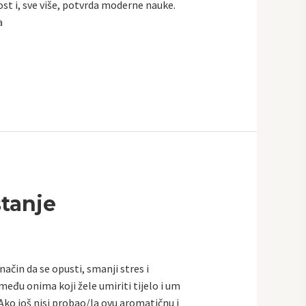
st i, sve više, potvrda moderne nauke.
a
tanje
ačin da se opusti, smanji stres i
eđu onima koji žele umiriti tijelo i um
 Ako još nisi probao/la ovu aromatičnu i