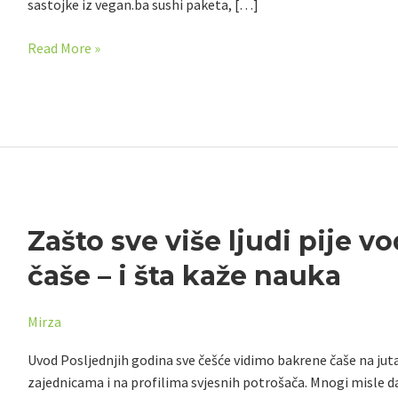
sastojke iz vegan.ba sushi paketa, […]
Read More »
Zašto
Zašto sve više ljudi pije v
sve
čaše – i šta kaže nauka
više
ljudi
Mirza
pije
vodu
Uvod Posljednjih godina sve češće vidimo bakrene čaše na jut
iz
zajednicama i na profilima svjesnih potrošača. Mnogi misle da 
bakrene