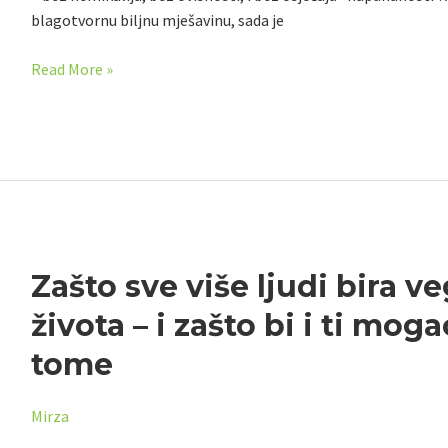
blagotvornu biljnu mješavinu, sada je
Read More »
Zašto
Zašto sve više ljudi bira v
sve
života – i zašto bi i ti moga
više
ljudi
tome
bira
veganski
Mirza
način