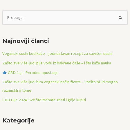
P
r
e
Najnoviji članci
t
r
Veganski sushi kod kuće – jednostavan recept za savršen sushi
a
Zašto sve više ljudi pije vodu iz bakrene čaše – i šta kaže nauka
ž
CBD čaj – Prirodno opuštanje
i
Zašto sve više ljudi bira veganski način života – i zašto bi i ti mogao
:
razmisliti o tome
CBD Ulje 2024: Sve što trebate znati i gdje kupiti
Kategorije