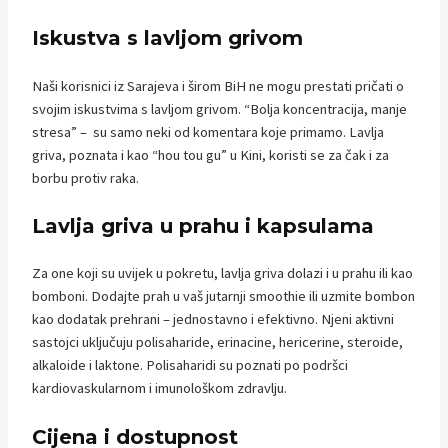
Iskustva s lavljom grivom
Naši korisnici iz Sarajeva i širom BiH ne mogu prestati pričati o
svojim iskustvima s lavljom grivom. “Bolja koncentracija, manje
stresa” – su samo neki od komentara koje primamo. Lavlja
griva, poznata i kao “hou tou gu” u Kini, koristi se za čak i za
borbu protiv raka.
Lavlja griva u prahu i kapsulama
Za one koji su uvijek u pokretu, lavlja griva dolazi i u prahu ili kao
bomboni. Dodajte prah u vaš jutarnji smoothie ili uzmite bombon
kao dodatak prehrani – jednostavno i efektivno. Njeni aktivni
sastojci uključuju polisaharide, erinacine, hericerine, steroide,
alkaloide i laktone. Polisaharidi su poznati po podršci
kardiovaskularnom i imunološkom zdravlju.
Cijena i dostupnost