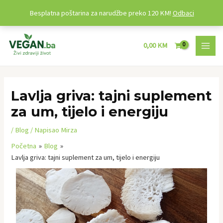
Besplatna poštarina za narudžbe preko 120 KM!
Odbaci
Preskoči
MAI
na
0,00
KM
MEN
sadržaj
Post
navigation
Lavlja griva: tajni suplement
za um, tijelo i energiju
/
Blog
/ Napisao
Mirza
Početna
Blog
Lavlja griva: tajni suplement za um, tijelo i energiju