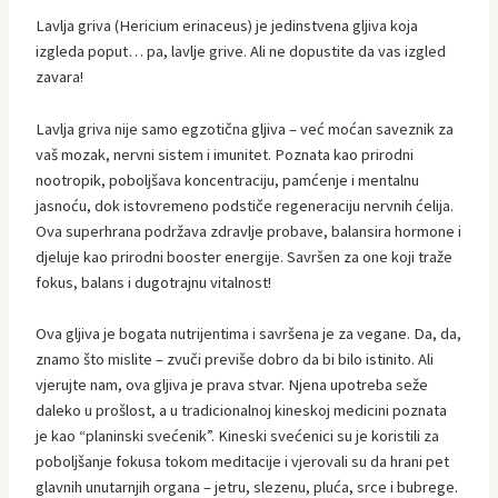
Lavlja griva (Hericium erinaceus) je jedinstvena gljiva koja
izgleda poput… pa, lavlje grive. Ali ne dopustite da vas izgled
zavara!
Lavlja griva nije samo egzotična gljiva – već moćan saveznik za
vaš mozak, nervni sistem i imunitet. Poznata kao prirodni
nootropik, poboljšava koncentraciju, pamćenje i mentalnu
jasnoću, dok istovremeno podstiče regeneraciju nervnih ćelija.
Ova superhrana podržava zdravlje probave, balansira hormone i
djeluje kao prirodni booster energije. Savršen za one koji traže
fokus, balans i dugotrajnu vitalnost!
Ova gljiva je bogata nutrijentima i savršena je za vegane. Da, da,
znamo što mislite – zvuči previše dobro da bi bilo istinito. Ali
vjerujte nam, ova gljiva je prava stvar. Njena upotreba seže
daleko u prošlost, a u tradicionalnoj kineskoj medicini poznata
je kao “planinski svećenik”. Kineski svećenici su je koristili za
poboljšanje fokusa tokom meditacije i vjerovali su da hrani pet
glavnih unutarnjih organa – jetru, slezenu, pluća, srce i bubrege.