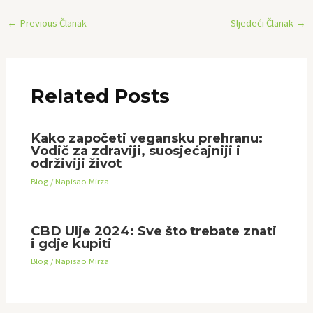
←
Previous Članak
Sljedeći Članak
→
Related Posts
Kako započeti vegansku prehranu:
Vodič za zdraviji, suosjećajniji i
održiviji život
Blog
/ Napisao
Mirza
CBD Ulje 2024: Sve što trebate znati
i gdje kupiti
Blog
/ Napisao
Mirza