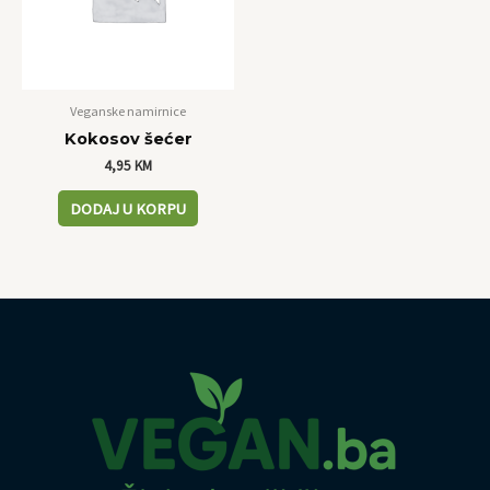
Veganske namirnice
Kokosov šećer
4,95
KM
DODAJ U KORPU