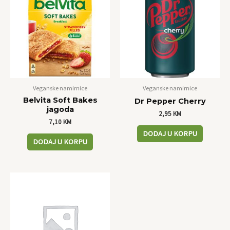
Veganske namirnice
Veganske namirnice
Belvita Soft Bakes
Dr Pepper Cherry
jagoda
2,95
KM
7,10
KM
DODAJ U KORPU
DODAJ U KORPU