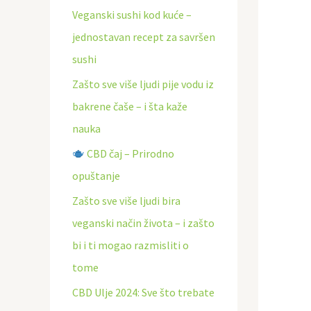
Veganski sushi kod kuće –
ž
jednostavan recept za savršen
i
sushi
:
Zašto sve više ljudi pije vodu iz
bakrene čaše – i šta kaže
nauka
CBD čaj – Prirodno
opuštanje
Zašto sve više ljudi bira
veganski način života – i zašto
bi i ti mogao razmisliti o
tome
CBD Ulje 2024: Sve što trebate