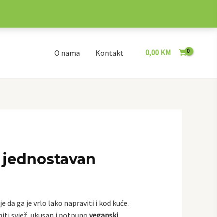
0,00
KM
O nama
Kontakt
 jednostavan
je da ga je vrlo lako napraviti i kod kuće.
iti svjež, ukusan i potpuno
veganski