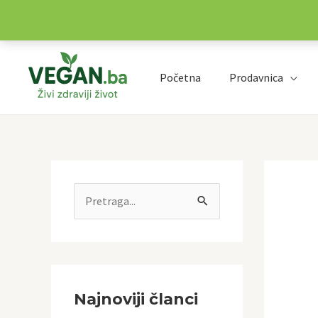
Preskoči
na
Početna
Prodavnica
sadržaj
P
r
e
t
r
Najnoviji članci
a