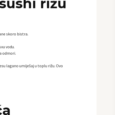
sushi rižu
ne skoro bistra.
svu vodu.
a odmori.
esu lagano umiješaj u toplu rižu. Ovo
ća