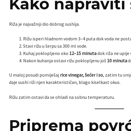
Kako napraviti 
Riža je najvažniji dio dobrog sushija.
Rižu isperi hladnom vodom 3–4 puta dok voda ne posta
Stavi rižu u šerpu sa 300 ml vode.
Kuhaj poklopljeno oko
12–15 minuta
dok riža ne upije 
Nakon kuhanja ostavi rižu poklopljenu još
10 minuta
d
U maloj posudi pomiješaj
rice vinegar, šećer i so
, zatim tu smj
daje sushi riži njen karakterističan, blago kiselkast okus.
Rižu zatim ostavi da se ohladi na sobnu temperaturu.
Priprema povr