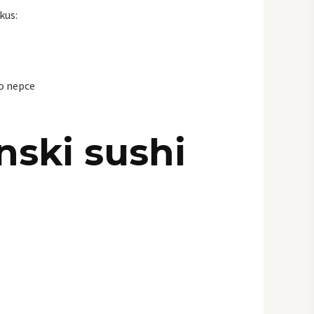
kus:
io nepce
nski sushi