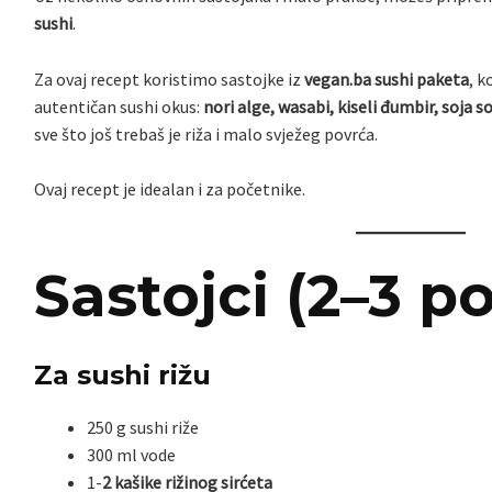
sushi
.
Za ovaj recept koristimo sastojke iz
vegan.ba sushi paketa
, k
autentičan sushi okus:
nori alge, wasabi, kiseli đumbir, soja sos
sve što još trebaš je riža i malo svježeg povrća.
Ovaj recept je idealan i za početnike.
Sastojci (2–3 po
Za sushi rižu
250 g sushi riže
300 ml vode
1-
2 kašike rižinog sirćeta