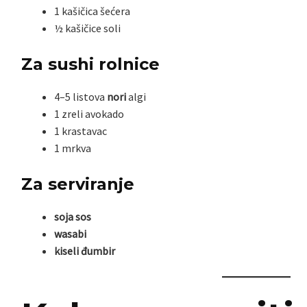
1 kašičica šećera
½ kašičice soli
Za sushi rolnice
4–5 listova
nori
algi
1 zreli avokado
1 krastavac
1 mrkva
Za serviranje
soja sos
wasabi
kiseli đumbir