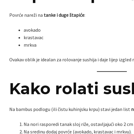
Povrće nareži na
tanke i duge štapiće
:
avokado
krastavac
mrkva
Ovakav oblik je idealan za rolovanje sushija i daje lijep izgled
Kako rolati sus
Na bambus podlogu (ili čistu kuhinjsku krpu) stavi jedan list
n
Na nori rasporedi tanak sloj riže, ostavljajući oko 2 c
Na sredinu dodaj povrće (avokado, krastavac i mrkvu).