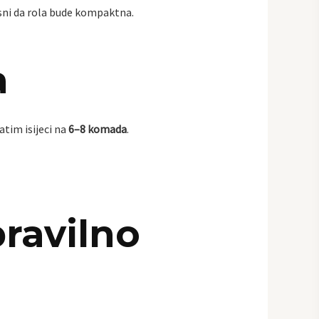
isni da rola bude kompaktna.
a
atim isijeci na
6–8 komada
.
pravilno