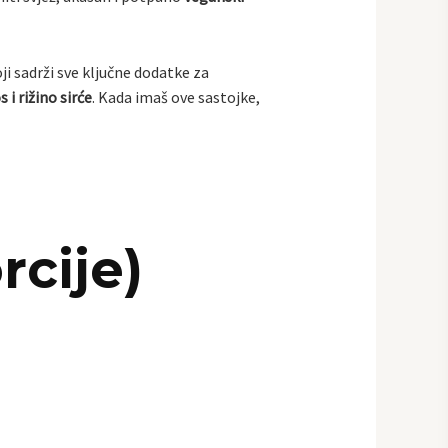
oji sadrži sve ključne dodatke za
 i rižino sirće
. Kada imaš ove sastojke,
rcije)