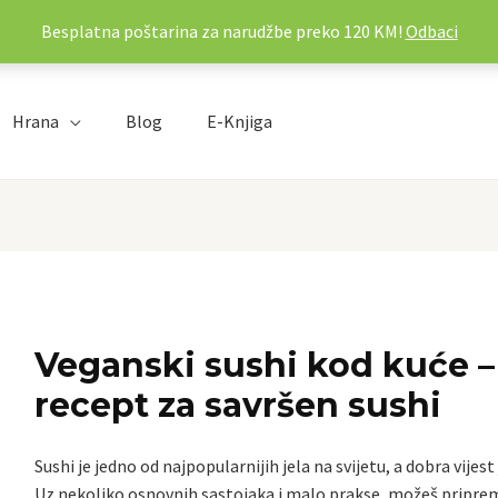
Besplatna poštarina za narudžbe preko 120 KM!
Odbaci
Hrana
Blog
E-Knjiga
Veganski sushi kod kuće –
recept za savršen sushi
Sushi je jedno od najpopularnijih jela na svijetu, a dobra vijest 
Uz nekoliko osnovnih sastojaka i malo prakse, možeš priprem