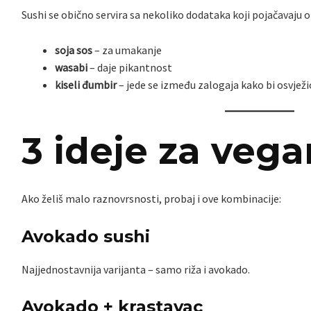
Sushi se obično servira sa nekoliko dodataka koji pojačavaju o
soja sos
– za umakanje
wasabi
– daje pikantnost
kiseli đumbir
– jede se između zalogaja kako bi osvjež
3 ideje za vega
Ako želiš malo raznovrsnosti, probaj i ove kombinacije:
Avokado sushi
Najjednostavnija varijanta – samo riža i avokado.
Avokado + krastavac