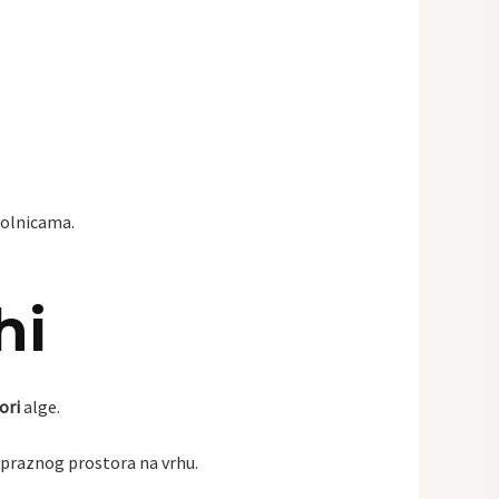
 rolnicama.
hi
ori
alge.
m praznog prostora na vrhu.