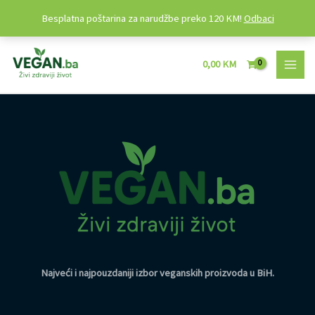
Besplatna poštarina za narudžbe preko 120 KM!
Odbaci
Preskoči
MAI
na
0,00
KM
MEN
sadržaj
Najveći i najpouzdaniji izbor veganskih proizvoda u BiH
.