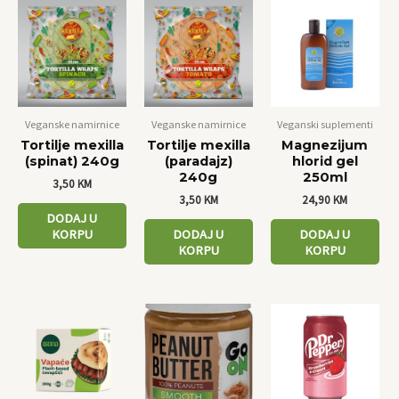
Veganske namirnice
Veganske namirnice
Veganski suplementi
Tortilje mexilla
Tortilje mexilla
Magnezijum
(spinat) 240g
(paradajz)
hlorid gel
240g
250ml
3,50
KM
3,50
KM
24,90
KM
DODAJ U
KORPU
DODAJ U
DODAJ U
KORPU
KORPU