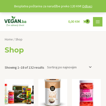
Besplatna poštarina za narudžbe preko 120 KM!
Odbaci
Preskoči
MAI
na
0,00
KM
MEN
sadržaj
Home
/ Shop
Shop
Showing 1–18 of 132 results