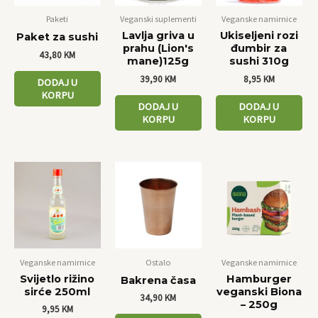
Paketi
Veganski suplementi
Veganske namirnice
Lavlja griva u
Ukiseljeni rozi
Paket za sushi
prahu (Lion's
đumbir za
43,80
KM
mane)125g
sushi 310g
39,90
KM
8,95
KM
DODAJ U
KORPU
DODAJ U
DODAJ U
KORPU
KORPU
Veganske namirnice
Ostalo
Veganske namirnice
Svijetlo rižino
Hamburger
Bakrena časa
sirće 250ml
veganski Biona
34,90
KM
– 250g
9,95
KM