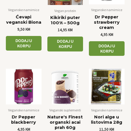
Veganske namirnice
Veganske namirnice
Vegan protein
Ćevapi
Dr Pepper
Kikiriki puter
veganski Biona
strawberry
100% – 500g
cream
9,50
KM
14,95
KM
4,95
KM
DODAJ U
DODAJ U
KORPU
DODAJ U
KORPU
KORPU
Veganske namirnice
Veganski suplementi
Veganske namirnice
Dr Pepper
Nature's Finest
Nori alge u
blackberry
organski acai
listovima 28g
prah 60g
4,95
KM
11,50
KM