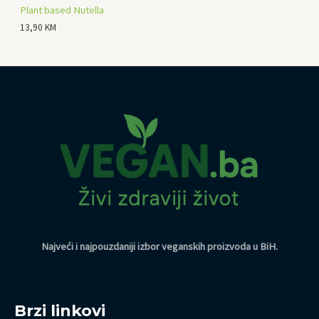
Plant based Nutella
13,90
KM
Najveći i najpouzdaniji izbor veganskih proizvoda u BiH
.
Brzi linkovi