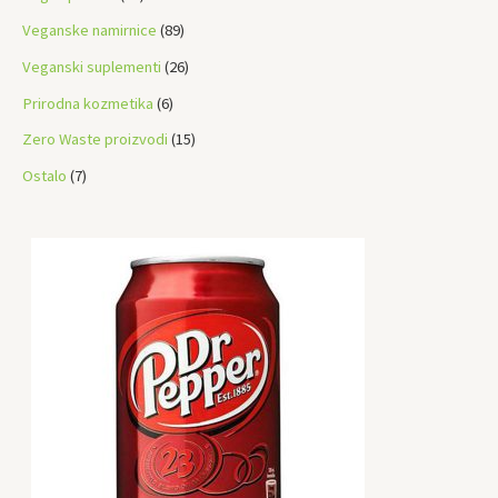
s
t
s
t
t
t
Veganske namirnice
89
s
s
s
s
Veganski suplementi
26
Prirodna kozmetika
6
Zero Waste proizvodi
15
Ostalo
7