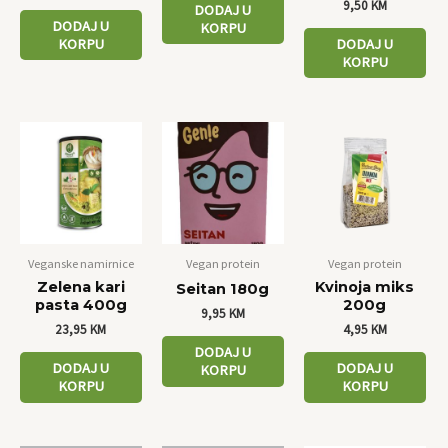
9,50
KM
DODAJ U
DODAJ U
KORPU
KORPU
DODAJ U
KORPU
Veganske namirnice
Vegan protein
Vegan protein
Zelena kari
Kvinoja miks
Seitan 180g
pasta 400g
200g
9,95
KM
23,95
KM
4,95
KM
DODAJ U
DODAJ U
DODAJ U
KORPU
KORPU
KORPU