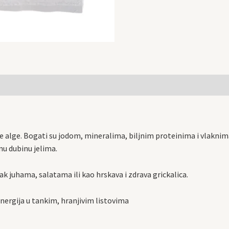
ke alge. Bogati su jodom, mineralima, biljnim proteinima i vlaknima
nu dubinu jelima.
tak juhama, salatama ili kao hrskava i zdrava grickalica.
nergija u tankim, hranjivim listovima