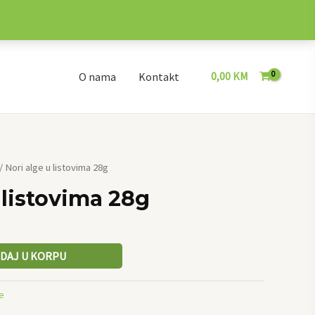
0,00
KM
O nama
Kontakt
/ Nori alge u listovima 28g
 listovima 28g
DAJ U KORPU
e