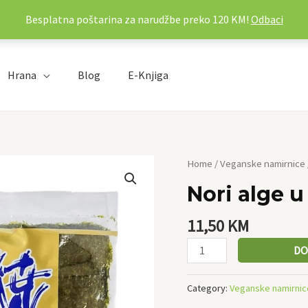
Besplatna poštarina za narudžbe preko 120 KM!
Odbaci
Hrana
Blog
E-Knjiga
Nori
Home
/
Veganske namirnice
alge
Nori alge u
u
listovima
11,50
KM
28g
quantity
DO
Category:
Veganske namirnic