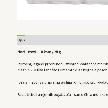
Opis
Nori listovi – 10 kom / 28 g
Prirodni, lagano prženi nori listovi od kvalitetne mors
masnih kiselina i snažnog umami okusa koji daje poseb
Idealan izbor za pripremu sushija i onigirija, kao i doda
Bez aditiva i umjetnih pojačivača – samo čista morska e