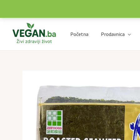
Preskoči
na
Početna
Prodavnica
sadržaj