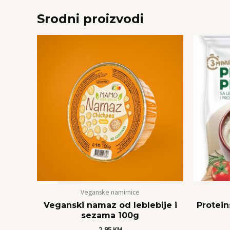
Srodni proizvodi
Veganske namirnice
Veganski namaz od leblebije i
Protein
sezama 100g
2,95
KM