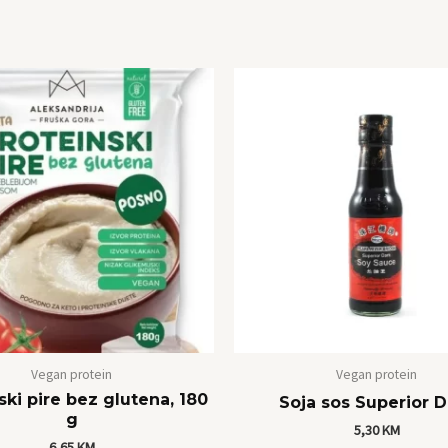
Vegan protein
Vegan protein
ski pire bez glutena, 180
Soja sos Superior D
g
5,30
KM
6,65
KM