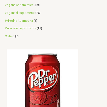
s
t
s
t
t
t
Veganske namirnice
89
s
s
s
s
Veganski suplementi
26
Prirodna kozmetika
6
Zero Waste proizvodi
15
Ostalo
7