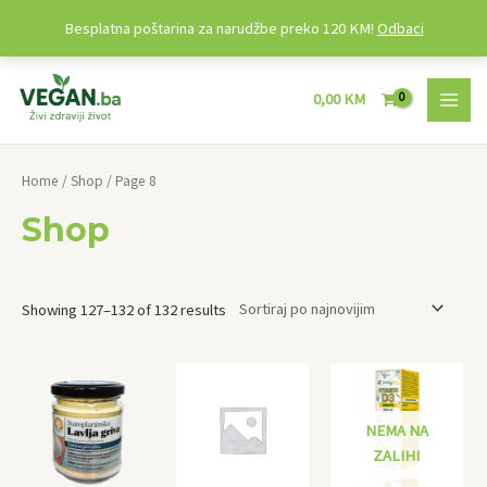
Besplatna poštarina za narudžbe preko 120 KM!
Odbaci
Preskoči
MAI
na
0,00
KM
MEN
sadržaj
Home
/
Shop
/ Page 8
Shop
Showing 127–132 of 132 results
NEMA NA
ZALIHI