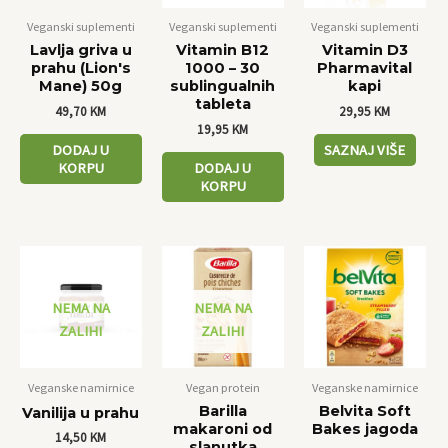
Veganski suplementi
Veganski suplementi
Veganski suplementi
Lavlja griva u
Vitamin B12
Vitamin D3
prahu (Lion's
1000 – 30
Pharmavital
Mane) 50g
sublingualnih
kapi
tableta
49,70
KM
29,95
KM
19,95
KM
DODAJ U
SAZNAJ VIŠE
KORPU
DODAJ U
KORPU
NEMA NA
NEMA NA
ZALIHI
ZALIHI
Veganske namirnice
Vegan protein
Veganske namirnice
Barilla
Belvita Soft
Vanilija u prahu
makaroni od
Bakes jagoda
14,50
KM
slanutka