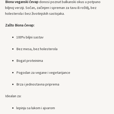
Biona veganski ćevap
donosi poznat balkanski okus u potpuno
biljnoj verziji. Sočan, začinjen i spreman za tavu ili roštilj, bez
holesterola i bez životinjskih sastojaka.
Zašto Biona ćevap:
100% biljni sastav
Bez mesa, bez holesterola
Bogat proteinima
Pogodan za vegane i vegetarijance
Brza i jednostavna priprema
Idealan za:
lepinju sa lukom i ajvarom