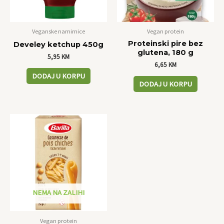
Veganske namirnice
Vegan protein
Proteinski pire bez
Develey ketchup 450g
glutena, 180 g
5,95
KM
6,65
KM
DODAJ U KORPU
DODAJ U KORPU
NEMA NA ZALIHI
Vegan protein