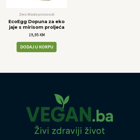
Zero Waste proizvodi
EcoEgg Dopuna za eko
jaje s mirisom proljeća
19,95
KM
DODAJ U KORPU