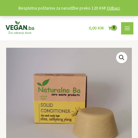
Besplatna poštarina za narudžbe preko 120 KM!
Odbaci
Preskoči
MAI
na
0,00
KM
MEN
sadržaj
Čvrsti
regenerator
za
kosu
quantity