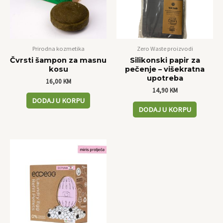
Prirodna kozmetika
Zero Waste proizvodi
Čvrsti šampon za masnu
Silikonski papir za
kosu
pečenje – višekratna
upotreba
16,00
KM
14,90
KM
DODAJ U KORPU
DODAJ U KORPU