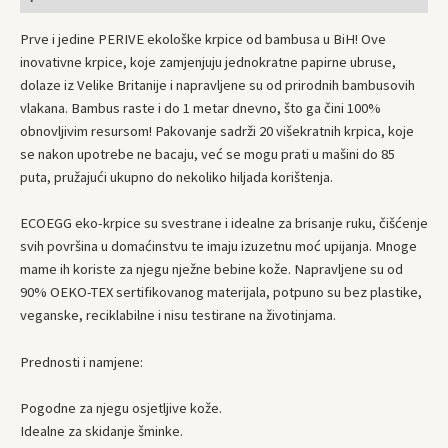
Prve i jedine PERIVE ekološke krpice od bambusa u BiH! Ove
inovativne krpice, koje zamjenjuju jednokratne papirne ubruse,
dolaze iz Velike Britanije i napravljene su od prirodnih bambusovih
vlakana. Bambus raste i do 1 metar dnevno, što ga čini 100%
obnovljivim resursom! Pakovanje sadrži 20 višekratnih krpica, koje
se nakon upotrebe ne bacaju, već se mogu prati u mašini do 85
puta, pružajući ukupno do nekoliko hiljada korištenja.
ECOEGG eko-krpice su svestrane i idealne za brisanje ruku, čišćenje
svih površina u domaćinstvu te imaju izuzetnu moć upijanja. Mnoge
mame ih koriste za njegu nježne bebine kože. Napravljene su od
90% OEKO-TEX sertifikovanog materijala, potpuno su bez plastike,
veganske, reciklabilne i nisu testirane na životinjama.
Prednosti i namjene:
Pogodne za njegu osjetljive kože.
Idealne za skidanje šminke.