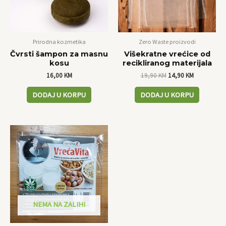
Prirodna kozmetika
Zero Waste proizvodi
Čvrsti šampon za masnu
Višekratne vrećice od
kosu
recikliranog materijala
16,00
KM
19,90
KM
14,90
KM
DODAJ U KORPU
DODAJ U KORPU
NEMA NA ZALIHI