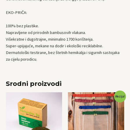
EKO-PRIČA:
100% bez plastike.
Napravljene od prirodnih bambusovih vlakana.
Višekratne i dugotrajne, minimalno 1700 korištenja.
Super-upijajuće, mekane na dodir i ekološki reciklabilne.
Dermatološki testirane, bez štetnih hemikalija i sigurnih sastojaka
za cijelu porodicu.
Srodni proizvodi
Original
Current
Akcija!
price
price
was:
is:
19,90 KM.
14,90 KM.