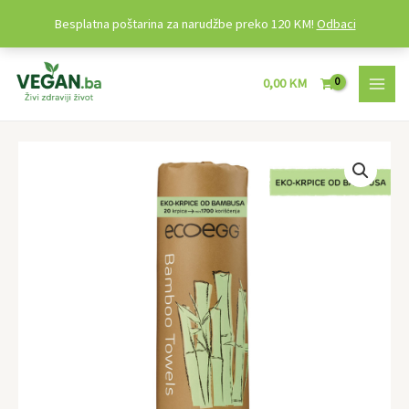
Besplatna poštarina za narudžbe preko 120 KM!
Odbaci
Preskoči
MAI
na
0,00
KM
MEN
sadržaj
Eko
krpice
od
bambusa
(20
krpica)
quantity