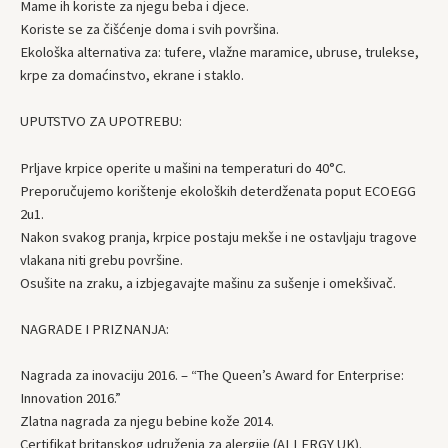
Mame ih koriste za njegu beba i djece.
Koriste se za čišćenje doma i svih površina.
Ekološka alternativa za: tufere, vlažne maramice, ubruse, trulekse,
krpe za domaćinstvo, ekrane i staklo.
UPUTSTVO ZA UPOTREBU:
Prljave krpice operite u mašini na temperaturi do 40°C.
Preporučujemo korištenje ekoloških deterdženata poput ECOEGG
2u1.
Nakon svakog pranja, krpice postaju mekše i ne ostavljaju tragove
vlakana niti grebu površine.
Osušite na zraku, a izbjegavajte mašinu za sušenje i omekšivač.
NAGRADE I PRIZNANJA:
Nagrada za inovaciju 2016. – “The Queen’s Award for Enterprise:
Innovation 2016.”
Zlatna nagrada za njegu bebine kože 2014.
Certifikat britanskog udruženja za alergije (ALLERGY UK).