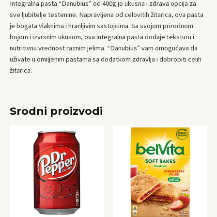
Integralna pasta “Danubius” od 400g je ukusna i zdrava opcija za
sve ljubitelje testenine. Napravljena od celovitih žitarica, ova pasta
je bogata vlaknima i hranljivim sastojcima. Sa svojom prirodnom
bojom i izvrsnim ukusom, ova integralna pasta dodaje teksturu i
nutritivnu vrednost raznim jelima. “Danubius” vam omogućava da
uživate u omiljenim pastama sa dodatkom zdravlja i dobrobiti celih
žitarica.
Srodni proizvodi