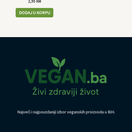
2,95
KM
DODAJ U KORPU
Najveći i najpouzdaniji izbor veganskih proizvoda u BiH
.