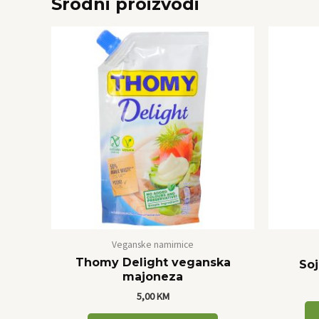
Srodni proizvodi
Veganske namirnice
Thomy Delight veganska
Soj
majoneza
5,00
KM