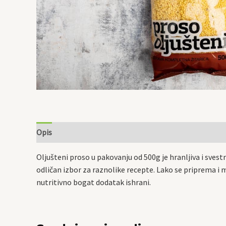
Opis
Oljušteni proso u pakovanju od 500g je hranljiva i svest
odličan izbor za raznolike recepte. Lako se priprema i 
nutritivno bogat dodatak ishrani.