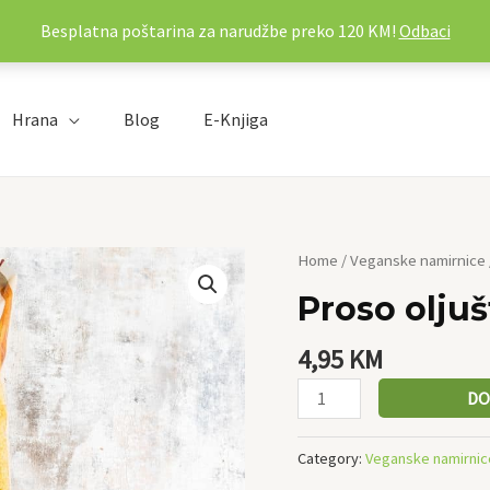
Besplatna poštarina za narudžbe preko 120 KM!
Odbaci
Hrana
Blog
E-Knjiga
Proso
Home
/
Veganske namirnice
oljušteni
Proso oljuš
quantity
4,95
KM
DO
Category:
Veganske namirnic