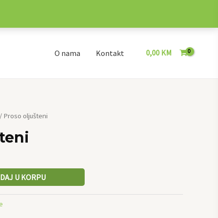
0,00
KM
O nama
Kontakt
/ Proso oljušteni
teni
DAJ U KORPU
e