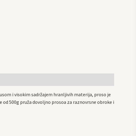
kusom i visokim sadržajem hranljivih materija, proso je
nje od 500g pruža dovoljno prosoa za raznovrsne obroke i