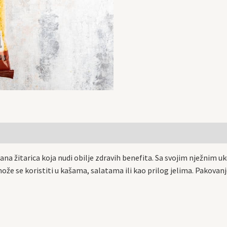
rana žitarica koja nudi obilje zdravih benefita. Sa svojim nježnim u
može se koristiti u kašama, salatama ili kao prilog jelima. Pakova