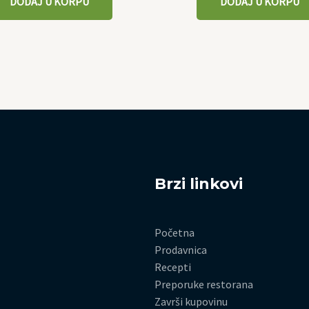
DODAJ U KORPU
DODAJ U KORPU
Brzi linkovi
Početna
Prodavnica
Recepti
Preporuke restorana
Završi kupovinu