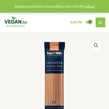
Besplatna poštarina za narudžbe preko 120 KM!
Odbaci
Preskoči
MAI
na
0,00
KM
MEN
sadržaj
Proteinske
spagete
od
leblebije
250g
quantity