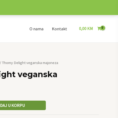
0,00
KM
O nama
Kontakt
/ Thomy Delight veganska majoneza
ight veganska
DAJ U KORPU