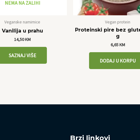
NEMA NA ZALIHI
Veganske namirnice
Vegan protein
Proteinski pire bez glut
Vanilija u prahu
g
14,50
KM
6,65
KM
SAZNAJ VIŠE
DODAJ U KORPU
Brzi linkovi