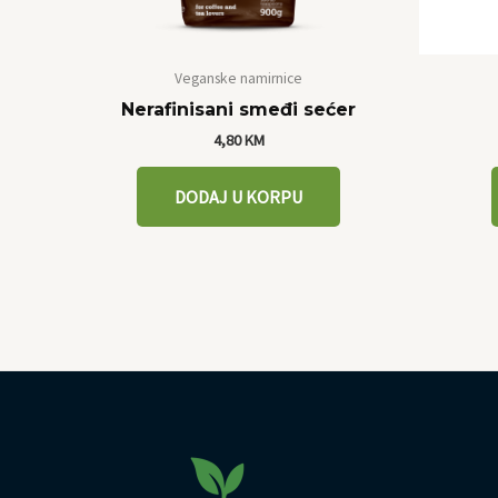
Veganske namirnice
Nerafinisani smeđi sećer
4,80
KM
DODAJ U KORPU