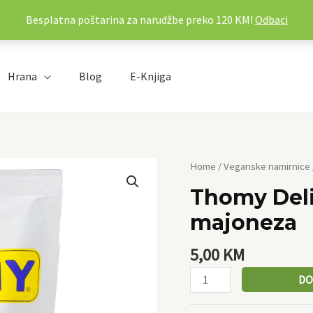
Besplatna poštarina za narudžbe preko 120 KM!
Odbaci
Hrana
Blog
E-Knjiga
Thomy
Home
/
Veganske namirnice
Delight
Thomy Del
veganska
majoneza
majoneza
quantity
5,00
KM
DO