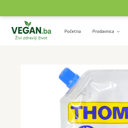
Preskoči
na
Početna
Prodavnica
sadržaj