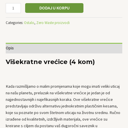
DODAJ U KORPU
Categories:
Ostalo
,
Zero Waste proizvodi
Opis
Višekratne vrećice (4 kom)
Kada razmišljamo o malim promjenama koje mogu imati veliki uticaj
na našu planetu, prelazak na višekratne vrećice je jedan je od
najjednostavnijih i najefikasnijih koraka. Ove višekratne vrećice
predstavljaju održivu alternativu jednokratnim plastičnim kesama,
koje su poznate po svom štetnom uticaju na životnu sredinu. Ručno
izrađene od kvalitetnih, izdržljivih materijala, ove vrećice su
kreirane s ciljem da postanu vaš dugoročni saveznik u