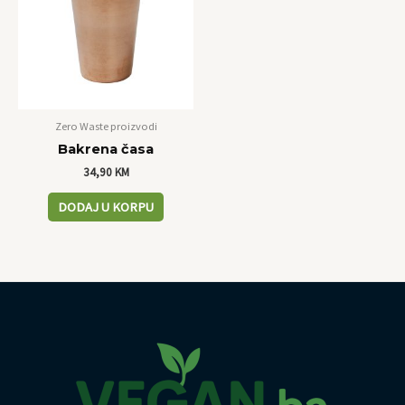
Zero Waste proizvodi
Bakrena časa
34,90
KM
DODAJ U KORPU