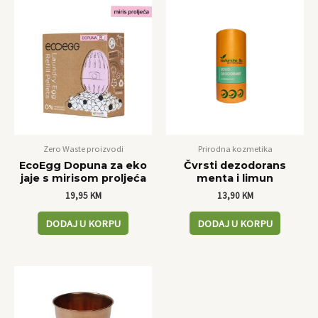
Zero Waste proizvodi
Prirodna kozmetika
EcoEgg Dopuna za eko
Čvrsti dezodorans
jaje s mirisom proljeća
menta i limun
19,95
KM
13,90
KM
DODAJ U KORPU
DODAJ U KORPU