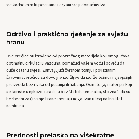
svakodnevnim kupovinama i organizaciji domaćinstva.
Održivo i praktično rješenje za svježu
hranu
Ove vrećice su izrađene od prozračnog materijala koji omogućava
optimalnu cirkulaciju vazduha, pomažući vašem voću i povrću da
duže ostanu svježi. Zahvaljujući čvrstom tkanju i pouzdanim
šavovima, vrećice su dovoljno izdržljive da izdrže težinu i najsvježijih
proizvoda bez rizika od pucanja ili habanja. Osim toga, materijali koji
se koriste u njihovoj izradi su bez štetnih hemikalija, što znači da su
bezbedni za čuvanje hrane i nemaju negativan uticaj na kvalitet
namirnica.
Prednosti prelaska na višekratne