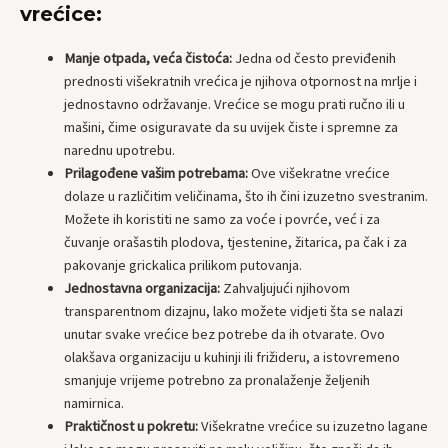
vrećice:
Manje otpada, veća čistoća:
Jedna od često previđenih
prednosti višekratnih vrećica je njihova otpornost na mrlje i
jednostavno održavanje. Vrećice se mogu prati ručno ili u
mašini, čime osiguravate da su uvijek čiste i spremne za
narednu upotrebu.
Prilagođene vašim potrebama:
Ove višekratne vrećice
dolaze u različitim veličinama, što ih čini izuzetno svestranim.
Možete ih koristiti ne samo za voće i povrće, već i za
čuvanje orašastih plodova, tjestenine, žitarica, pa čak i za
pakovanje grickalica prilikom putovanja.
Jednostavna organizacija:
Zahvaljujući njihovom
transparentnom dizajnu, lako možete vidjeti šta se nalazi
unutar svake vrećice bez potrebe da ih otvarate. Ovo
olakšava organizaciju u kuhinji ili frižideru, a istovremeno
smanjuje vrijeme potrebno za pronalaženje željenih
namirnica.
Praktičnost u pokretu:
Višekratne vrećice su izuzetno lagane