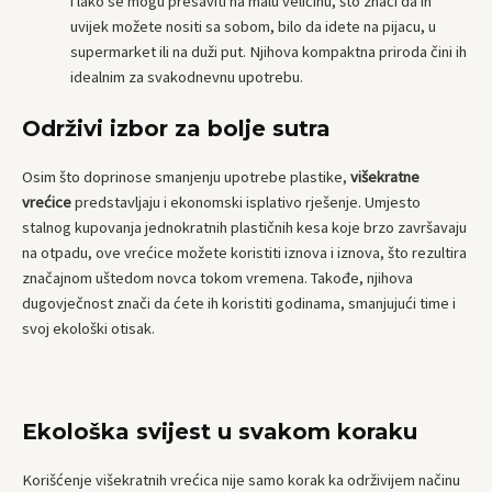
i lako se mogu presaviti na malu veličinu, što znači da ih
uvijek možete nositi sa sobom, bilo da idete na pijacu, u
supermarket ili na duži put. Njihova kompaktna priroda čini ih
idealnim za svakodnevnu upotrebu.
Održivi izbor za bolje sutra
Osim što doprinose smanjenju upotrebe plastike,
višekratne
vrećice
predstavljaju i ekonomski isplativo rješenje. Umjesto
stalnog kupovanja jednokratnih plastičnih kesa koje brzo završavaju
na otpadu, ove vrećice možete koristiti iznova i iznova, što rezultira
značajnom uštedom novca tokom vremena. Takođe, njihova
dugovječnost znači da ćete ih koristiti godinama, smanjujući time i
svoj ekološki otisak.
Ekološka svijest u svakom koraku
Korišćenje višekratnih vrećica nije samo korak ka održivijem načinu