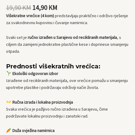
19,90
KM
14,90
KM
Višekratne vrećice (4 kom)
predstavljaju praktično i održivo rješenje
za svakodnevnu kupovinu i čuvanje namirnica.
Svaki set je
ručno izrađen u Sarajevu od recikliranih materijala
, s
ciljem da zamijeni jednokratne plastične kese i doprinese smanjenju
otpada.
Prednosti višekratnih vrećica:
Ekološki odgovoran izbor
Izrađene od recikliranih materijala, ove vrećice pomažu u smanjenju
upotrebe plastike i podržavaju održiviji način života.
Ručna izrada i lokalna proizvodnja
Svaka vrećica je pažljivo ručno izrađena u Sarajevu, čime
podržavate lokalnu proizvodnju i zanatski rad.
Duža svježina namirnica