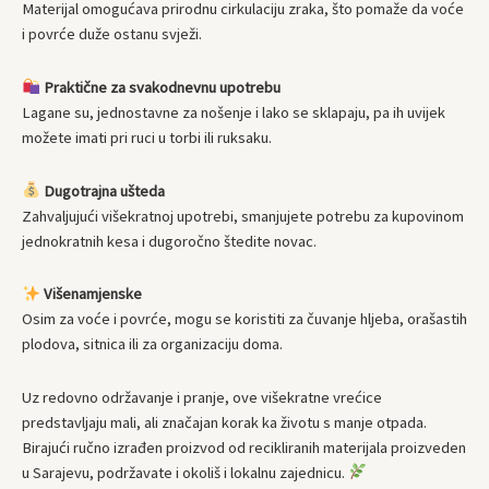
Materijal omogućava prirodnu cirkulaciju zraka, što pomaže da voće
i povrće duže ostanu svježi.
Praktične za svakodnevnu upotrebu
Lagane su, jednostavne za nošenje i lako se sklapaju, pa ih uvijek
možete imati pri ruci u torbi ili ruksaku.
Dugotrajna ušteda
Zahvaljujući višekratnoj upotrebi, smanjujete potrebu za kupovinom
jednokratnih kesa i dugoročno štedite novac.
Višenamjenske
Osim za voće i povrće, mogu se koristiti za čuvanje hljeba, orašastih
plodova, sitnica ili za organizaciju doma.
Uz redovno održavanje i pranje, ove višekratne vrećice
predstavljaju mali, ali značajan korak ka životu s manje otpada.
Birajući ručno izrađen proizvod od recikliranih materijala proizveden
u Sarajevu, podržavate i okoliš i lokalnu zajednicu.