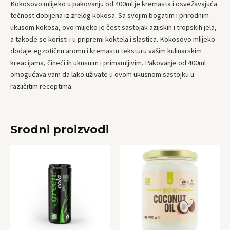
Kokosovo mlijeko u pakovanju od 400ml je kremasta i osvežavajuća
tečnost dobijena iz zrelog kokosa. Sa svojim bogatim i prirodnim
ukusom kokosa, ovo mlijeko je čest sastojak azijskih i tropskih jela,
a takođe se koristi i u pripremi koktela i slastica. Kokosovo mlijeko
dodaje egzotičnu aromu i kremastu teksturu vašim kulinarskim
kreacijama, čineći ih ukusnim i primamljivim. Pakovanje od 400ml
omogućava vam da lako uživate u ovom ukusnom sastojku u
različitim receptima.
Srodni proizvodi