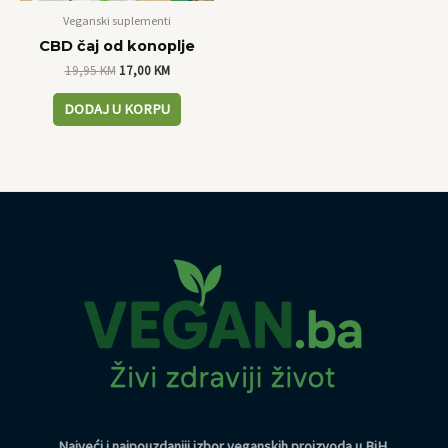
Veganski suplementi
CBD čaj od konoplje
19,95
KM
17,00
KM
DODAJ U KORPU
Najveći i najpouzdaniji izbor veganskih proizvoda u BiH
.