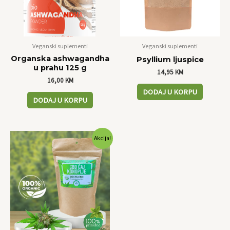
Veganski suplementi
Veganski suplementi
Organska ashwagandha
Psyllium ljuspice
u prahu 125 g
14,95
KM
16,00
KM
DODAJ U KORPU
DODAJ U KORPU
Original
Current
Akcija!
price
price
was:
is:
19,95 KM.
17,00 KM.