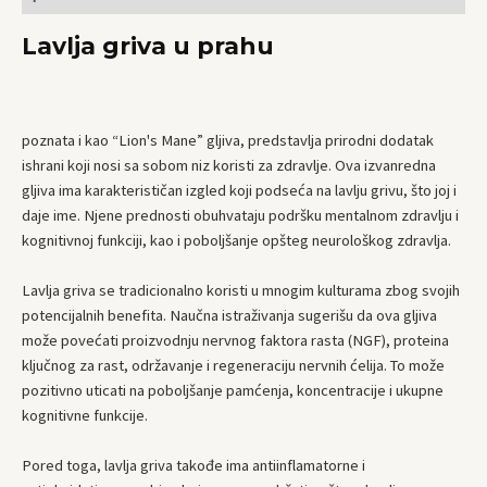
Lavlja griva u prahu
poznata i kao “Lion's Mane” gljiva, predstavlja prirodni dodatak
ishrani koji nosi sa sobom niz koristi za zdravlje. Ova izvanredna
gljiva ima karakterističan izgled koji podseća na lavlju grivu, što joj i
daje ime. Njene prednosti obuhvataju podršku mentalnom zdravlju i
kognitivnoj funkciji, kao i poboljšanje opšteg neurološkog zdravlja.
Lavlja griva se tradicionalno koristi u mnogim kulturama zbog svojih
potencijalnih benefita. Naučna istraživanja sugerišu da ova gljiva
može povećati proizvodnju nervnog faktora rasta (NGF), proteina
ključnog za rast, održavanje i regeneraciju nervnih ćelija. To može
pozitivno uticati na poboljšanje pamćenja, koncentracije i ukupne
kognitivne funkcije.
Pored toga, lavlja griva takođe ima antiinflamatorne i