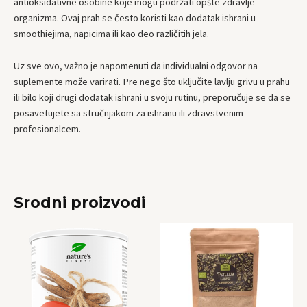
antioksidativne osobine koje mogu podržati opšte zdravlje
organizma. Ovaj prah se često koristi kao dodatak ishrani u
smoothiejima, napicima ili kao deo različitih jela.
Uz sve ovo, važno je napomenuti da individualni odgovor na
suplemente može varirati. Pre nego što uključite lavlju grivu u prahu
ili bilo koji drugi dodatak ishrani u svoju rutinu, preporučuje se da se
posavetujete sa stručnjakom za ishranu ili zdravstvenim
profesionalcem.
Srodni proizvodi