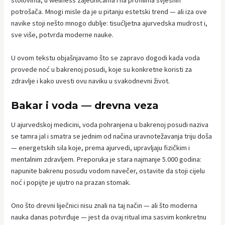
stolovima, u wellness zajednicama i na profilima svjesnih
potrošača. Mnogi misle da je u pitanju estetski trend — ali iza ove
navike stoji nešto mnogo dublje: tisućljetna ajurvedska mudrost i,
sve više, potvrda moderne nauke.
U ovom tekstu objašnjavamo što se zapravo dogodi kada voda
provede noć u bakrenoj posudi, koje su konkretne koristi za
zdravlje i kako uvesti ovu naviku u svakodnevni život.
Bakar i voda — drevna veza
U ajurvedskoj medicini, voda pohranjena u bakrenoj posudi naziva
se tamra jal i smatra se jednim od načina uravnotežavanja triju doša
— energetskih sila koje, prema ajurvedi, upravljaju fizičkim i
mentalnim zdravljem. Preporuka je stara najmanje 5.000 godina:
napunite bakrenu posudu vodom navečer, ostavite da stoji cijelu
noć i popijte je ujutro na prazan stomak.
Ono što drevni liječnici nisu znali na taj način — ali što moderna
nauka danas potvrđuje — jest da ovaj ritual ima sasvim konkretnu