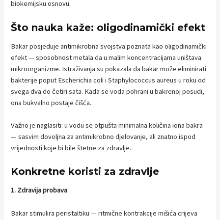
biokemijsku osnovu.
Što nauka kaže: oligodinamički efekt
Bakar posjeduje antimikrobna svojstva poznata kao oligodinamički
efekt — sposobnost metala da u malim koncentracijama uništava
mikroorganizme. Istraživanja su pokazala da bakar može eliminirati
bakterije poput Escherichia coli i Staphylococcus aureus u roku od
svega dva do četiri sata. Kada se voda pohrani u bakrenoj posudi,
ona bukvalno postaje čišća.
Važno je naglasiti: u vodu se otpušta minimalna količina iona bakra
— sasvim dovoljna za antimikrobno djelovanje, ali znatno ispod
vrijednosti koje bi bile štetne za zdravlje.
Konkretne koristi za zdravlje
1. Zdravija probava
Bakar stimulira peristaltiku — ritmične kontrakcije mišića crijeva