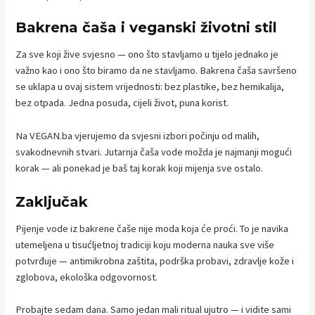
Bakrena čaša i veganski životni stil
Za sve koji žive svjesno — ono što stavljamo u tijelo jednako je
važno kao i ono što biramo da ne stavljamo. Bakrena čaša savršeno
se uklapa u ovaj sistem vrijednosti: bez plastike, bez hemikalija,
bez otpada. Jedna posuda, cijeli život, puna korist.
Na VEGAN.ba vjerujemo da svjesni izbori počinju od malih,
svakodnevnih stvari. Jutarnja čaša vode možda je najmanji mogući
korak — ali ponekad je baš taj korak koji mijenja sve ostalo.
Zaključak
Pijenje vode iz bakrene čaše nije moda koja će proći. To je navika
utemeljena u tisućljetnoj tradiciji koju moderna nauka sve više
potvrđuje — antimikrobna zaštita, podrška probavi, zdravlje kože i
zglobova, ekološka odgovornost.
Probajte sedam dana. Samo jedan mali ritual ujutro — i vidite sami