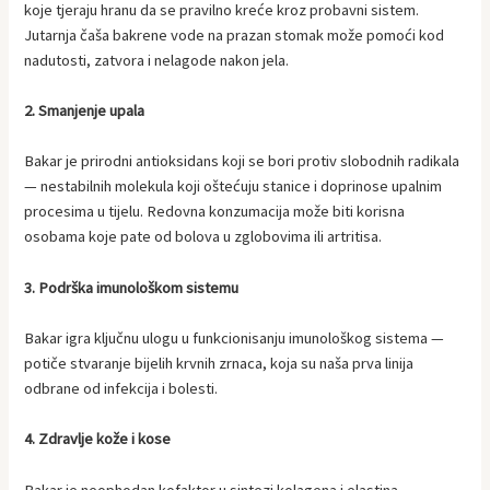
koje tjeraju hranu da se pravilno kreće kroz probavni sistem.
Jutarnja čaša bakrene vode na prazan stomak može pomoći kod
nadutosti, zatvora i nelagode nakon jela.
2. Smanjenje upala
Bakar je prirodni antioksidans koji se bori protiv slobodnih radikala
— nestabilnih molekula koji oštećuju stanice i doprinose upalnim
procesima u tijelu. Redovna konzumacija može biti korisna
osobama koje pate od bolova u zglobovima ili artritisa.
3. Podrška imunološkom sistemu
Bakar igra ključnu ulogu u funkcionisanju imunološkog sistema —
potiče stvaranje bijelih krvnih zrnaca, koja su naša prva linija
odbrane od infekcija i bolesti.
4. Zdravlje kože i kose
Bakar je neophodan kofaktor u sintezi kolagena i elastina —