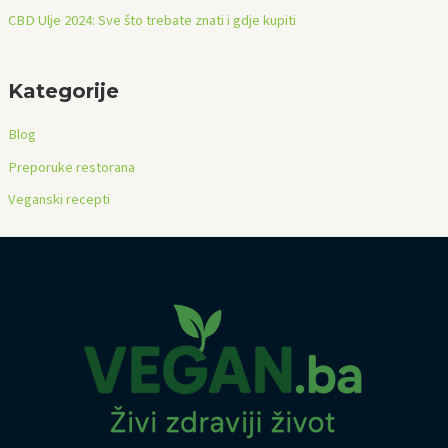
CBD Ulje 2024: Sve što trebate znati i gdje kupiti
Kategorije
Blog
Preporuke restorana
Veganski recepti