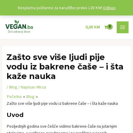
Besplatna poštarina za narudžbe preko 120 KM!
Odbaci
Preskoči
MAI
na
0,00
KM
MEN
sadržaj
Post
navigation
Zašto sve više ljudi pije
vodu iz bakrene čaše – i šta
kaže nauka
/
Blog
/ Napisao
Mirza
Početna
Blog
Zašto sve više ljudi pije vodu iz bakrene čaše – i šta kaže nauka
Uvod
Posljednjih godina sve češće vidimo bakrene čaše na jutarnjim