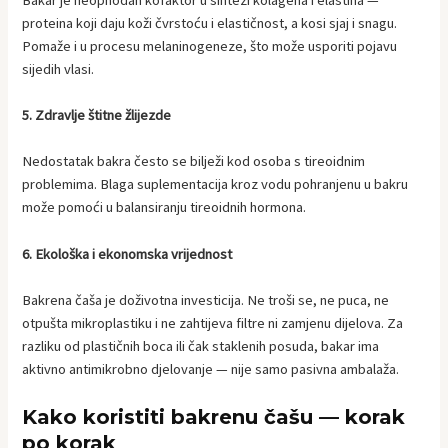
proteina koji daju koži čvrstoću i elastičnost, a kosi sjaj i snagu.
Pomaže i u procesu melaninogeneze, što može usporiti pojavu
sijedih vlasi.
5. Zdravlje štitne žlijezde
Nedostatak bakra često se bilježi kod osoba s tireoidnim
problemima. Blaga suplementacija kroz vodu pohranjenu u bakru
može pomoći u balansiranju tireoidnih hormona.
6. Ekološka i ekonomska vrijednost
Bakrena čaša je doživotna investicija. Ne troši se, ne puca, ne
otpušta mikroplastiku i ne zahtijeva filtre ni zamjenu dijelova. Za
razliku od plastičnih boca ili čak staklenih posuda, bakar ima
aktivno antimikrobno djelovanje — nije samo pasivna ambalaža.
Kako koristiti bakrenu čašu — korak
po korak