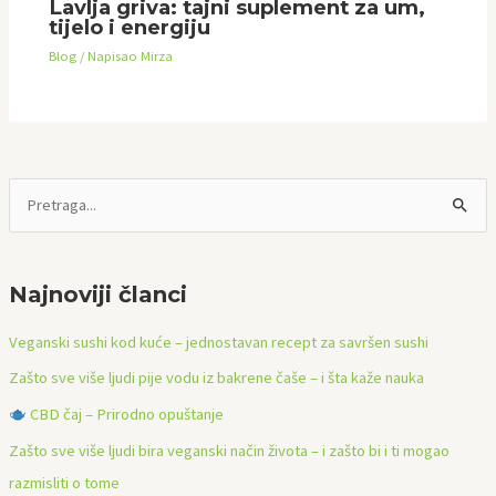
Lavlja griva: tajni suplement za um,
tijelo i energiju
Blog
/ Napisao
Mirza
P
r
e
Najnoviji članci
t
r
Veganski sushi kod kuće – jednostavan recept za savršen sushi
a
Zašto sve više ljudi pije vodu iz bakrene čaše – i šta kaže nauka
ž
CBD čaj – Prirodno opuštanje
i
Zašto sve više ljudi bira veganski način života – i zašto bi i ti mogao
:
razmisliti o tome