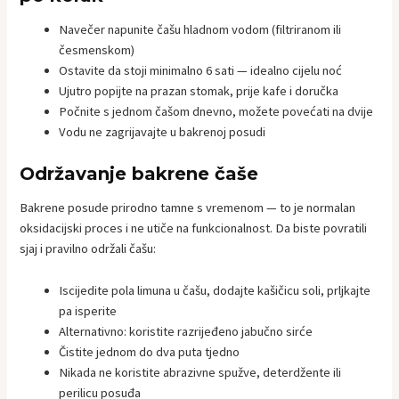
Navečer napunite čašu hladnom vodom (filtriranom ili
česmenskom)
Ostavite da stoji minimalno 6 sati — idealno cijelu noć
Ujutro popijte na prazan stomak, prije kafe i doručka
Počnite s jednom čašom dnevno, možete povećati na dvije
Vodu ne zagrijavajte u bakrenoj posudi
Održavanje bakrene čaše
Bakrene posude prirodno tamne s vremenom — to je normalan
oksidacijski proces i ne utiče na funkcionalnost. Da biste povratili
sjaj i pravilno održali čašu:
Iscijedite pola limuna u čašu, dodajte kašičicu soli, prljkajte
pa isperite
Alternativno: koristite razrijeđeno jabučno sirće
Čistite jednom do dva puta tjedno
Nikada ne koristite abrazivne spužve, deterdžente ili
perilicu posuđa