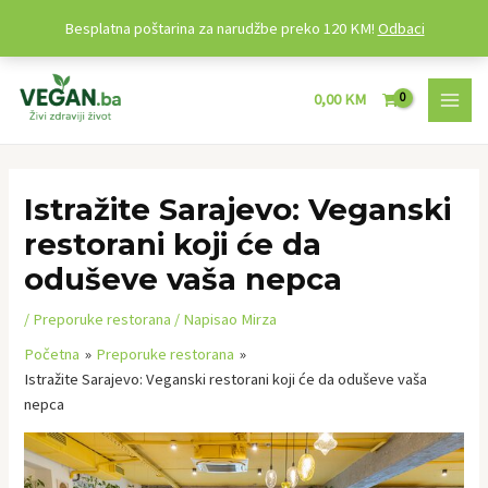
Besplatna poštarina za narudžbe preko 120 KM!
Odbaci
Preskoči
MAI
na
0,00
KM
MEN
sadržaj
Post
navigation
Istražite Sarajevo: Veganski
restorani koji će da
oduševe vaša nepca
/
Preporuke restorana
/ Napisao
Mirza
Početna
Preporuke restorana
Istražite Sarajevo: Veganski restorani koji će da oduševe vaša
nepca