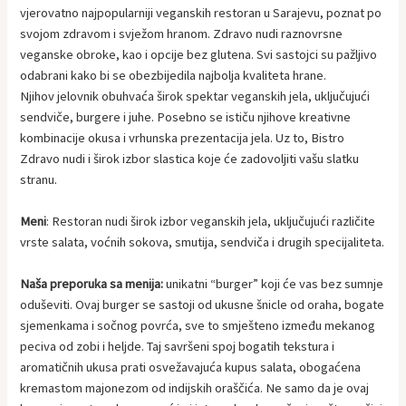
vjerovatno najpopularniji veganskih restoran u Sarajevu, poznat po
svojom zdravom i svježom hranom. Zdravo nudi raznovrsne
veganske obroke, kao i opcije bez glutena. Svi sastojci su pažljivo
odabrani kako bi se obezbijedila najbolja kvaliteta hrane.
Njihov jelovnik obuhvaća širok spektar veganskih jela, uključujući
sendviče, burgere i juhe. Posebno se ističu njihove kreativne
kombinacije okusa i vrhunska prezentacija jela. Uz to, Bistro
Zdravo nudi i širok izbor slastica koje će zadovoljiti vašu slatku
stranu.
Meni
: Restoran nudi širok izbor veganskih jela, uključujući različite
vrste salata, voćnih sokova, smutija, sendviča i drugih specijaliteta.
Naša preporuka sa menija:
unikatni “burger” koji će vas bez sumnje
oduševiti. Ovaj burger se sastoji od ukusne šnicle od oraha, bogate
sjemenkama i sočnog povrća, sve to smješteno između mekanog
peciva od zobi i heljde. Taj savršeni spoj bogatih tekstura i
aromatičnih ukusa prati osvežavajuća kupus salata, obogaćena
kremastom majonezom od indijskih oraščića. Ne samo da je ovaj