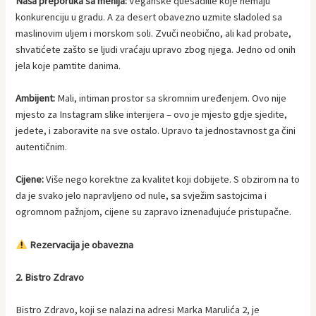
Naša preporuka sa menija:
Veganske quesadille koje nemaju
konkurenciju u gradu. A za desert obavezno uzmite sladoled sa
maslinovim uljem i morskom soli. Zvuči neobično, ali kad probate,
shvatićete zašto se ljudi vraćaju upravo zbog njega. Jedno od onih
jela koje pamtite danima.
Ambijent:
Mali, intiman prostor sa skromnim uređenjem. Ovo nije
mjesto za Instagram slike interijera – ovo je mjesto gdje sjedite,
jedete, i zaboravite na sve ostalo. Upravo ta jednostavnost ga čini
autentičnim.
Cijene:
Više nego korektne za kvalitet koji dobijete. S obzirom na to
da je svako jelo napravljeno od nule, sa svježim sastojcima i
ogromnom pažnjom, cijene su zapravo iznenađujuće pristupačne.
Rezervacija je obavezna
2. Bistro Zdravo
Bistro Zdravo, koji se nalazi na adresi Marka Marulića 2, je