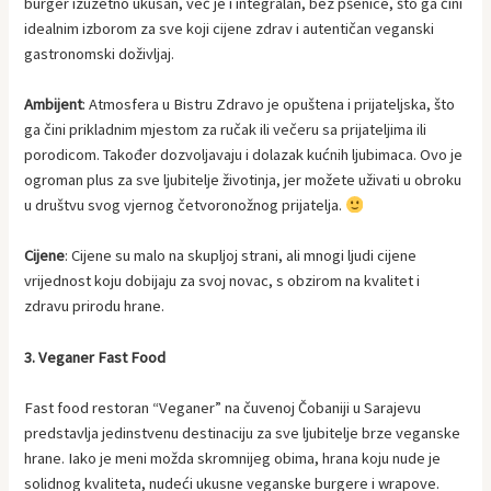
burger izuzetno ukusan, već je i integralan, bez pšenice, što ga čini
idealnim izborom za sve koji cijene zdrav i autentičan veganski
gastronomski doživljaj.
Ambijent
: Atmosfera u Bistru Zdravo je opuštena i prijateljska, što
ga čini prikladnim mjestom za ručak ili večeru sa prijateljima ili
porodicom. Također dozvoljavaju i dolazak kućnih ljubimaca. Ovo je
ogroman plus za sve ljubitelje životinja, jer možete uživati u obroku
u društvu svog vjernog četvoronožnog prijatelja.
Cijene
: Cijene su malo na skupljoj strani, ali mnogi ljudi cijene
vrijednost koju dobijaju za svoj novac, s obzirom na kvalitet i
zdravu prirodu hrane.
3. Veganer Fast Food
Fast food restoran “Veganer” na čuvenoj Čobaniji u Sarajevu
predstavlja jedinstvenu destinaciju za sve ljubitelje brze veganske
hrane. Iako je meni možda skromnijeg obima, hrana koju nude je
solidnog kvaliteta, nudeći ukusne veganske burgere i wrapove.