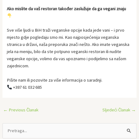
Ako mislite da vaš restoran također zaslužuje da ga vegani znaju
Sve više ljudi u BiH traži veganske opcije kada jede vani – i prvo
mjesto gdje pogledaju smo mi. Kao najposjećenija veganska
stranica u državi, naša preporuka znači nešto. Ako imate veganska
jela na meniju, bilo da ste potpuno veganski restoran ili nudite
veganske opcije, volimo da vas upoznamo i podijelimo sa našom
zajednicom.
Pišite nam ili pozovite za više informacija o saradnji.
+387 61 032 685
←
Previous Članak
Sljedeći Članak
→
P