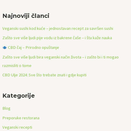
r
e
Najnoviji članci
t
r
Veganski sushi kod kuće – jednostavan recept za savršen sushi
a
Zašto sve više ljudi pije vodu iz bakrene čaše – i šta kaže nauka
ž
CBD čaj – Prirodno opuštanje
i
Zašto sve više ljudi bira veganski način života – i zašto bi i ti mogao
:
razmisliti o tome
CBD Ulje 2024: Sve što trebate znati i gdje kupiti
Kategorije
Blog
Preporuke restorana
Veganski recepti