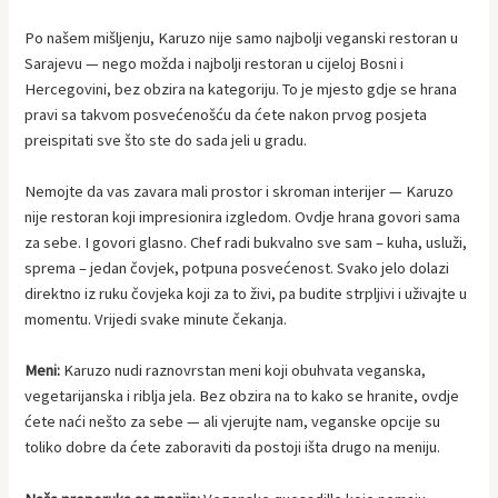
Po našem mišljenju, Karuzo nije samo najbolji veganski restoran u
Sarajevu — nego možda i najbolji restoran u cijeloj Bosni i
Hercegovini, bez obzira na kategoriju. To je mjesto gdje se hrana
pravi sa takvom posvećenošću da ćete nakon prvog posjeta
preispitati sve što ste do sada jeli u gradu.
Nemojte da vas zavara mali prostor i skroman interijer — Karuzo
nije restoran koji impresionira izgledom. Ovdje hrana govori sama
za sebe. I govori glasno. Chef radi bukvalno sve sam – kuha, usluži,
sprema – jedan čovjek, potpuna posvećenost. Svako jelo dolazi
direktno iz ruku čovjeka koji za to živi, pa budite strpljivi i uživajte u
momentu. Vrijedi svake minute čekanja.
Meni:
Karuzo nudi raznovrstan meni koji obuhvata veganska,
vegetarijanska i riblja jela. Bez obzira na to kako se hranite, ovdje
ćete naći nešto za sebe — ali vjerujte nam, veganske opcije su
toliko dobre da ćete zaboraviti da postoji išta drugo na meniju.