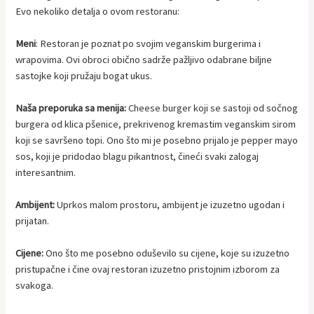
Evo nekoliko detalja o ovom restoranu:
Meni
: Restoran je poznat po svojim veganskim burgerima i
wrapovima. Ovi obroci obično sadrže pažljivo odabrane biljne
sastojke koji pružaju bogat ukus.
Naša preporuka sa menija:
Cheese burger koji se sastoji od sočnog
burgera od klica pšenice, prekrivenog kremastim veganskim sirom
koji se savršeno topi. Ono što mi je posebno prijalo je pepper mayo
sos, koji je pridodao blagu pikantnost, čineći svaki zalogaj
interesantnim.
Ambijent:
Uprkos malom prostoru, ambijent je izuzetno ugodan i
prijatan.
Cijene:
Ono što me posebno oduševilo su cijene, koje su izuzetno
pristupačne i čine ovaj restoran izuzetno pristojnim izborom za
svakoga.